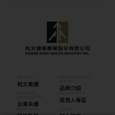
About us
Diversified sports
brands
柏文集團
品牌介紹
Corporate
Investor Zone
Sustainability
投資人專區
企業永續
News Center
Career