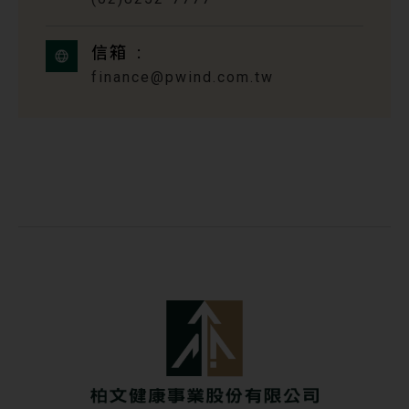
信箱
finance@pwind.com.tw