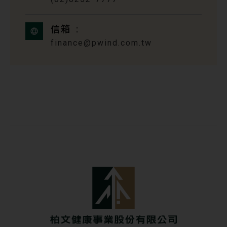
信箱
finance@pwind.com.tw