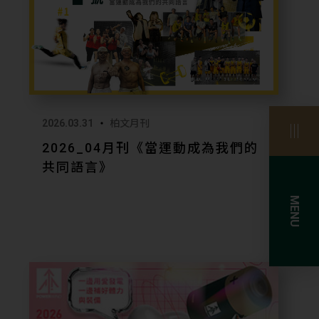
體改變，讓人才被看見、被支持，也能持續成
b.cheers.com.tw/event/talent/index.html
2026.03.31
柏文月刊
ww.104.com.tw/company/cpzu774?
2026_04月刊《當運動成為我們的
共同語言》
MENU