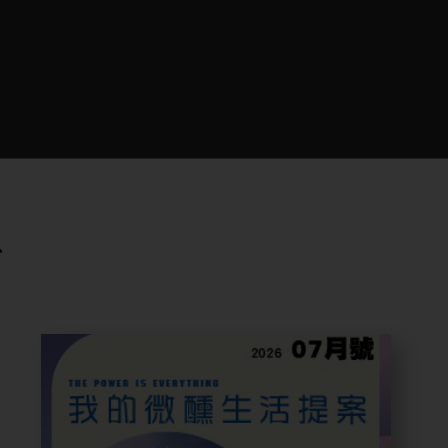
承諾為人才做到以下幾件事：
價值】
「強國必先強身，有志者事竟成」為使命，透過
、正面態度、熱忱)、3I(誠信、主動、應變)之企業
化人才培育，持續打造能推廣全民健康生活、成
的專業團隊。
包容】
息
文化3P3I遴選，工作上尊重個體差異性，保障
等對待的權益與機會。
激勵】
永續經營的好夥伴，持續優化並提供具市場競爭
利。