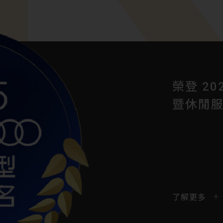
企業活力運動
榮登 2
柏文 (8
榮獲 2
榮登 2
榮獲 第
恭賀 榮
恭賀 榮
恭賀 教
《天下》
企業活力運動
榮登 2
暨休閒服
TALEN
暨休閒服
獎」贊
「壯世
強
暨休閒服
聯盟」
健身工廠邀
擁抱人才，
柏文健康事
健身工廠邀
提升團隊健
更是成為快速
提升團隊健
人才永續一直
時代對人才
場，我們再次
了解更多
了解更多
了解更多
了解更多
了解更多
了解更多
了解更多
了解更多
了解更多
了解更多
了解更多
了解更多
in Taiw