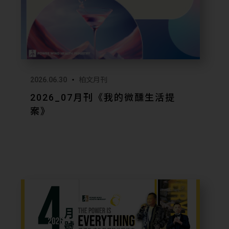
健康】
費使用全台廠館及有氧團課、鼓勵參與運動賽
職醫職護駐點、健康檢查與生活工作平衡課程等
全面守護員工身心健康並打造健康友善的職場環
2026.06.30
柏文月刊
成長】
2026_07月刊《我的微醺生活提
培育，確保在職員工依照個人特質與專長，在管
案》
業領域都可取得良好發展。
學校進行產學合作，讓學生實習，從做中學。
體驗】
溝通管道與平台，正視每一位同仁的心聲與建
行動支持，和 #天下學習 及聯盟夥伴共學共