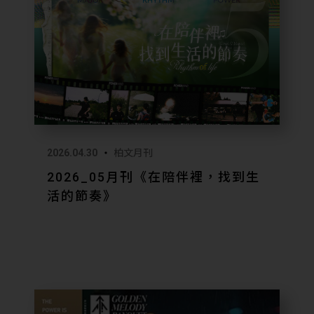
創，推動具
長。
活動官網 👉
https://we
徵才詳情 👉
https://w
2026.04.30
柏文月刊
2026_05月刊《在陪伴裡，找到生
活的節奏》