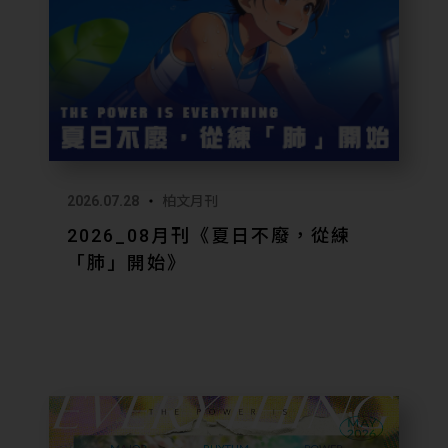
4.【身心與
提供員工免
事，並透過
多元措施，
境。
5.【培育與
2026.07.28
柏文月刊
致力於人才
理及技術專
2026_08月刊《夏日不廢，從練
「肺」開始》
每年與多間
6.【溝通與
建立多元的
議。
我們將持續以