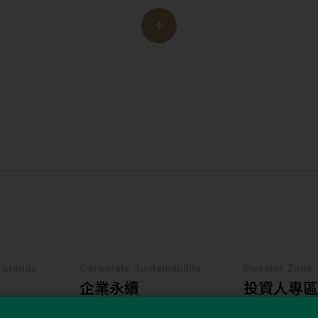
s brands
Corporate Sustainability
Investor Zone
企業永續
投資人專區
ews Center
Career