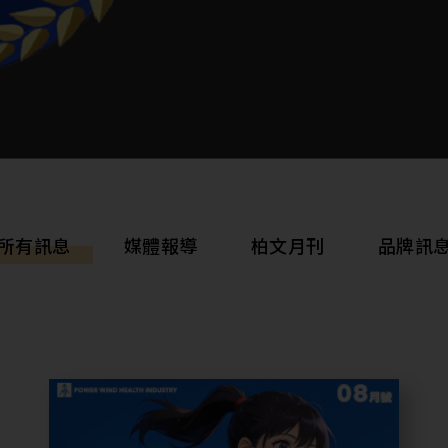
今年，我們
1.【意義與
健身工廠以
3P (專業
文化與系統
就自我價值
2.【多元與
所有訊息
媒體報導
柏文月刊
品牌訊
招募依據企業
每個人受平
3.【獎酬與
重視員工為
品牌訊息
力的獎酬福