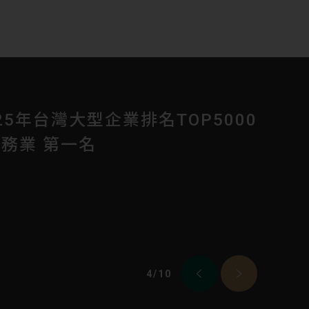
計畫 Health up, Power up
026年台灣大型企業排名TOP5000
462) 正式宣布再次加入「2026
025年1111人力銀行幸福企業銀獎
025年台灣大型企業排名TOP5000
16屆教育部體育署「體育推手
獲 2024年臺北市政府菁業獎
獲 勞動部勞動力發展署 2024年
育部體育署運動企業認證
獨家調查－快速成長企業 100
計畫 Health up, Power up
026年台灣大型企業排名TOP5000
務業 第一名
T, in Taiwan，台灣人才永續行動
務業 第一名
助類《金質獎》
代就業菁采獎」世代共榮組
務業 第一名
！
您一起
我們還可以做得更好。
業快速成長，成為第一家股票上市的健身中心，
您一起
康，激勵夥伴士氣！
成長的100 強企業
康，激勵夥伴士氣！
是我們重視的目標，為了回應 AI 與快速變動
的全新挑戰，並打造更加多元、平等、共融的職
宣布【柏文健康事業】加入「2026 TALENT,
4
4
4
4
4
4
4
4
4
4
4
4
/
/
/
/
/
/
/
/
/
/
/
/
10
10
10
10
10
10
10
10
10
10
10
10
an，台灣人才永續行動聯盟」！