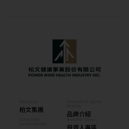
About us
Diversified sports
brands
柏文集團
品牌介紹
Corporate
Investor Zone
Sustainability
投資人專區