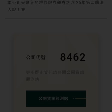
會議類別
本公司受邀參加群益證券舉辦之2025年第四季法
受邀參加
人說明會
會議時間
14:00
會議地點
台北市松山區民生東路三段156號14樓
8462
公司代號
1401會議室
會議類別
更多歷史資訊請參閱公開資訊
受邀參加
觀測站
影音資訊
公開資訊觀測站「法人說明會」
公開資訊觀測站
簡報內容
中文檔案