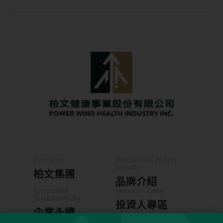
About us
Diversified sports
brands
柏文集團
品牌介紹
Corporate
Investor Zone
Sustainability
投資人專區
企業永續
News Center
Career