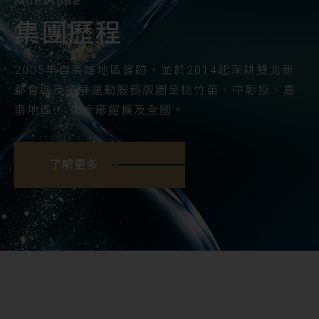
Milestone
集團歷程
2005年自高雄地區發跡，並於2014起深耕雙北新
都會區及拓展運動服務版圖至桃竹苗、中彰投、嘉
南地區， 迄今廠館擴及全國。
了解更多