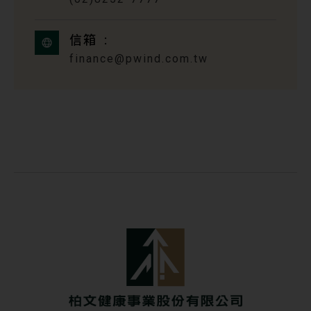
信箱
finance@pwind.com.tw