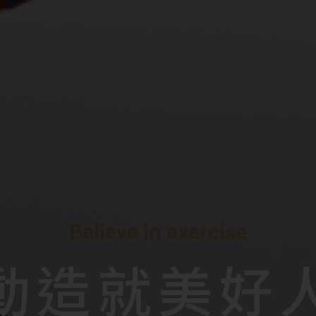
B
B
B
e
e
e
l
l
l
i
i
i
e
e
e
v
v
v
e
e
e
i
i
i
n
n
n
e
e
e
x
x
x
e
e
e
r
r
r
c
c
c
i
i
i
s
s
s
e
e
e
動
動
動
造
造
造
就
就
就
美
美
美
好
好
好