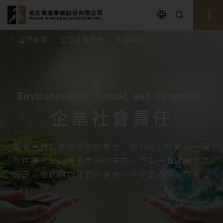
powerwind
企業永續
企業社會責任
永續環境
Environmental, Social, and Corporate
Governance
企業社會責任
堅守著對社會和環境的責任，我們致力於創建一個
可持續、健康和更美好的未來。作為一個健康事業
公司，我們明白我們的使命不僅僅是提供高質量的
產品和服務，還要關心社區、環境和所有利益相關
者