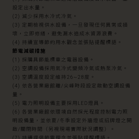
設定出水量。
(2) 減少採用水冷式冷氣。
(3) 定期檢視供水設備，一旦發現任何異常或損
壞，立即修繕，避免漏水造成水資源浪費。
(4) 持續宣導節約用水觀念並張貼提醒標語。
節電減碳措施
(1) 採購具節能標章之電器設備。
(2) 空調設備採用氣冷式變頻冷氣或熱泵冷氣。
(3) 空調溫度設定維持26~28度。
(4) 依各營業廠館離/尖峰時段設定啟動空調設備
量。
(5) 電力照明設備主要採用LED燈具。
(6) 各營業廠館依環境自然採光程度控制電力照
明設備量，並依夏/冬季設定外牆燈或招牌燈之開
啟/關閉時間（另視現場實際狀況調整）。
(7) 持續提倡節電理念並張貼提醒標語。