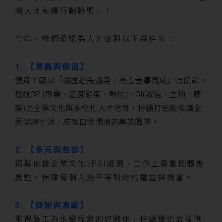
灣人才永續行動聯盟」！
今年，我們承諾為人才做到以下幾件事：
1. 【意義與價值】
健身工廠以「強國必先強身，有志者事竟成」為使命，
透過3P (專業、正面態度、熱忱)、3I(誠信、主動、應
變)之企業文化與系統化人才培育，持續打造能推廣全
民健康生活、成就自我價值的專業團隊。
2. 【多元與包容】
招募依據企業文化3P3I遴選，工作上尊重個體差
異性，保障每個人受平等對待的權益與機會。
3. 【獎酬與激勵】
重視員工為永續經營的好夥伴，持續優化並提供