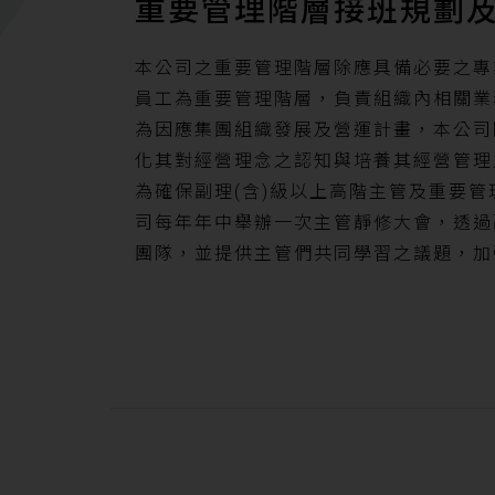
重要管理階層接班規劃
本公司之重要管理階層除應具備必要之專
員工為重要管理階層，負責組織內相關業
為因應集團組織發展及營運計畫，本公司
化其對經營理念之認知與培養其經營管理
為確保副理(含)級以上高階主管及重要
司每年年中舉辦一次主管靜修大會，透過
團隊，並提供主管們共同學習之議題，加