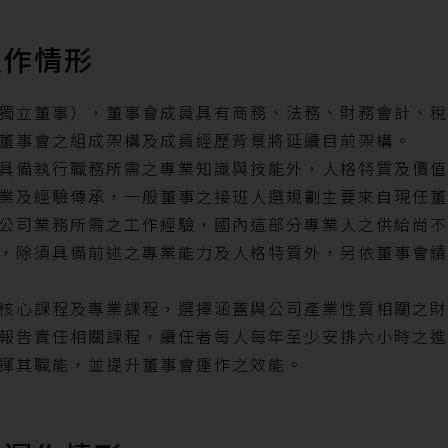
運作情形
獨立董事），董事會成員具有商務、法務、財務會計、稅
董事會之組成架構及成員經歷背景將延續目前架構。
具備執行職務所需之專業知識與技能外，人格特質及價值
業及經驗傳承，一般董事之接班人選規劃主要來自現任董
公司業務所需之工作經驗，國內這部分專業人之供給尚不
，除須具備前述之專業能力及人格特質外，另依董事會績
核心課程及專業課程，選擇涵蓋與公司產業性質相關之財
報告責任相關課程，續任者每人每年至少安排六小時之進
揮其職能，並提升董事會運作之效能。