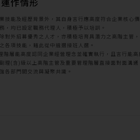
及運作情形
業技能及經歷背景外，其自身言行應高度符合企業核心價
務，均已設定職務代理人，積極予以培訓。
除對外招募優秀之人才，亦積極培育具潛力之高階主管，
之各項技能，藉此從中遴選接班人選。
管理階層能高度認同企業經營理念並確實執行，且言行能
副理(含)級以上高階主管及重要管理階層直接面對面溝
強各部門間交流與凝聚共識。