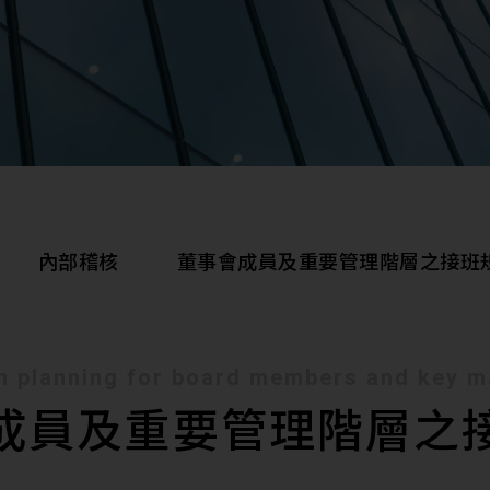
內部稽核
董事會成員及重要管理階層之接班
n planning for board members and key 
審計委員會
薪資報酬委員會
內部稽核
成員及重要管理階層之