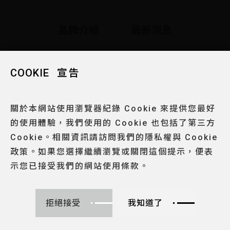
品牌介紹
最新消息
空間介紹
門市據點
COOKIE
COOKIE
宣告
宣告
關於本網站使用瀏覽器紀錄 Cookie 來提供您最好
關於本網站使用瀏覽器紀錄 Cookie 來提供您最好
聯絡我們
隱私權政策
柏文集團網站
的使用體驗，我們使用的 Cookie 也包括了第三方
的使用體驗，我們使用的 Cookie 也包括了第三方
Cookie。相關資訊請訪問我們的隱私權與 Cookie
Cookie。相關資訊請訪問我們的隱私權與 Cookie
POWERWIND. ALL RIGHTS RESERVED.DESIGN BY
WDD.
政策。如果您選擇繼續瀏覽或關閉這個提示，便表
政策。如果您選擇繼續瀏覽或關閉這個提示，便表
TOP
示您已接受我們的網站使用條款。
示您已接受我們的網站使用條款。
拒絕接受
拒絕接受
我知道了
我知道了